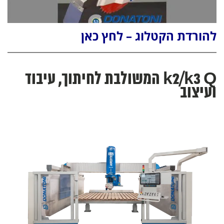
להורדת הקטלוג – לחץ כאן
k2/k3 Q המשולבת לחיתוך, עיבוד
ועיצוב