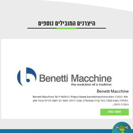
היצרנים המובילים נוספים
Benetti Macchine
אתר החברה https://www.benettimacchine.it/en/ ההיסטוריה של Benetti Macchine
התחילה בשנת 1926 בעיר קררה שבאיטליה, שכבר הייתה האזור הכי חשוב לכריית ועיבוד שיש.
החברה הייתה...
למאמר המלא