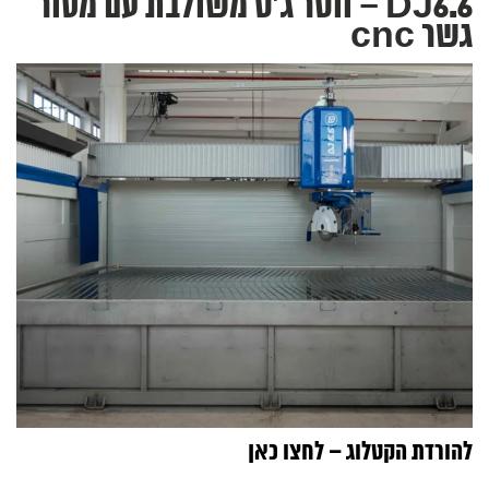
DJ6.6 – ווטר ג'ט משולבת עם מסור
גשר cnc
להורדת הקטלוג – לחצו כאן