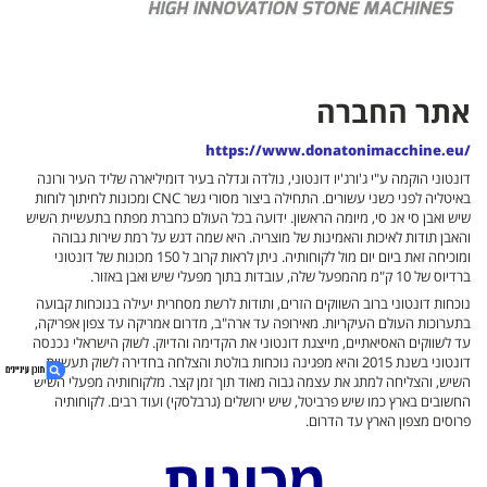
אתר החברה
https://www.donatonimacchine.eu/
דונטוני הוקמה ע"י ג'ורג'יו דונטוני, נולדה וגדלה בעיר דומיליארה שליד העיר ורונה
באיטליה לפני כשני עשורים. התחילה ביצור מסורי גשר CNC ומכונות לחיתוך לוחות
שיש ואבן סי אנ סי, מיומה הראשון. ידועה בכל העולם כחברת מפתח בתעשיית השיש
והאבן תודות לאיכות והאמינות של מוצריה. היא שמה דגש על רמת שירות גבוהה
ומוכיחה זאת ביום יום מול לקוחותיה. ניתן לראות קרוב ל 150 מכונות של דונטוני
ברדיוס של 10 ק"מ מהמפעל שלה, עובדות בתוך מפעלי שיש ואבן באזור.
נוכחות דונטוני ברוב השווקים הזרים, ותודות לרשת מסחרית יעילה בנוכחות קבועה
בתערוכות העולם העיקריות. מאירופה עד ארה"ב, מדרום אמריקה עד צפון אפריקה,
עד לשווקים האסיאתיים, מייצגת דונטוני את הקדימה והדיוק. לשוק הישראלי נכנסה
דונטוני בשנת 2015 והיא מפגינה נוכחות בולטת והצלחה בחדירה לשוק תעשיית
השיש, והצליחה למתג את עצמה גבוה מאוד תוך זמן קצר. מלקוחותיה מפעלי השיש
החשובים בארץ כמו שיש פרביטל, שיש ירושלים (גרבלסקי) ועוד רבים. לקוחותיה
פרוסים מצפון הארץ עד הדרום.
מכונות
1. Donatoni Macchine