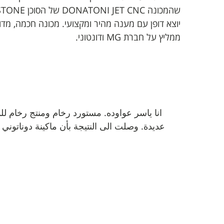
יוצא דופן עם מענה מהיר ומקצועי. מכונה חכמה, מדו
ממליץ על חברת MG ודונטוני.
انا ياسر عواوده. مستورد رخام ومنتج رخام لل
عديدة. وصلت الى النتيجة بأن ماكينة دوناتوني