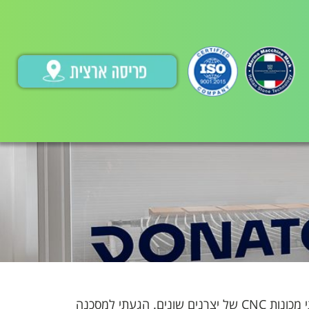
שמי יאסר עואודי. אני יבואן של לוחות שיש ויצרן שיש למטבחים. אני מספק לוחות למפעלי שיש בכל רחבי הארץ. בדקתי מכונות CNC של יצרנים שונים. הגעתי למסכנה