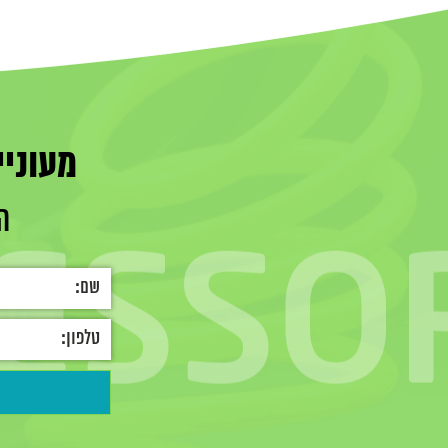
מעוניי
ה