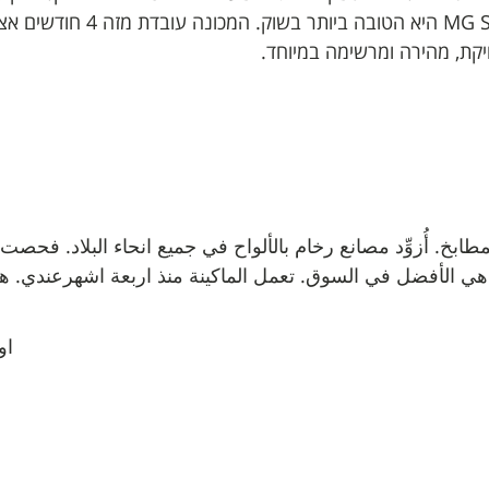
שהמכונה DONATONI JET CNC ש
יקת, מהירה ומרשימה במיוחד.
مطابخ. أُزوِّد مصانع رخام بالألواح في جميع انحاء البلاد. 
 هي الأفضل في السوق. تعمل الماكينة منذ اربعة اشهرعندي. هي
او