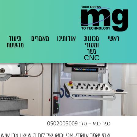
ראשי
מכונות
אודותינו
מאמרים
תיעוד
ומסורי
מהשטח
גשר
CNC
כפר כנא – טל: 0502005009