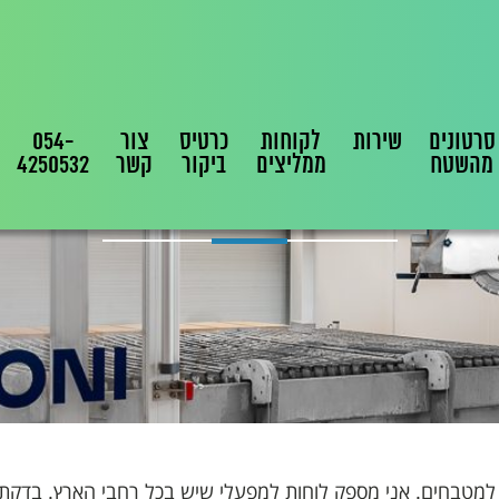
סרטונים
שירות
לקוחות
כרטיס
צור
054-
מהשטח
ממליצים
ביקור
קשר
4250532
שיש וגרניט עואודי