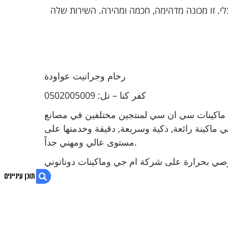
ל הסוכן MG STONE היא הטובה ביותר בשוק. המכונה עובדת מזה 4 חודשים אצלי. זו מכונה מדהימה, חכמה ומהירה. השירות שלה
رخام وجرانيت عواودة
كفر كنا – تل: 0502005009
فحصت ماكينات سي ان سي لمنتجين مختلفين في مصانع
 ماكينة رائعة, ذكية وسريعة, دقيقة وخدمتها على
مستوى عالي ومهني جداً.
صي بحرارة على شركة ام جي وماكينات دوناتوني
1. שיש וגרניט עואודי