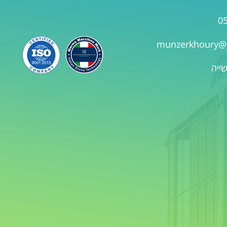
0
munzerkhoury@
שייה